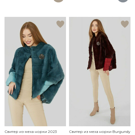
Свитер из меха норки 2023
Свитер из меха норки Burgundy