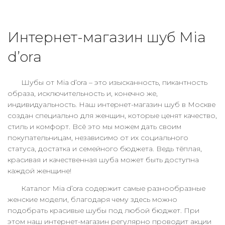
Интернет-магазин шуб Mia
d’ora
Шубы
от
Mia d
’
ora
– это изысканность, пикантность
образа, исключительность и, конечно же,
индивидуальность. Наш
интернет-магазин шуб в Москве
создан специально
для женщин,
которые ценят качество,
стиль и комфорт. Всё это мы можем дать своим
покупательницам, независимо от их социального
статуса, достатка и семейного бюджета. Ведь тёплая,
красивая и качественная
шуба
может быть доступна
каждой женщине!
Каталог
Mia d
’
ora
содержит самые разнообразные
женские
модели, благодаря чему здесь можно
подобрать
красивые шубы
под любой бюджет. При
этом наш
интернет-магазин
регулярно проводит акции