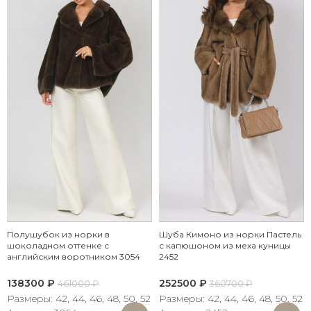
Полушубок из норки в
Шуба Кимоно из норки Пастель
шоколадном оттенке с
с капюшоном из меха куницы
английским воротником 3054
2452
138300
₽
252500
₽
461000
₽
360700
₽
Размеры: 42, 44, 46, 48, 50, 52
Размеры: 42, 44, 46, 48, 50, 52