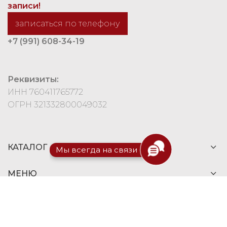
записи!
записаться по телефону
+7 (991) 608-34-19
Реквизиты:
ИНН 760411765772
ОГРН 321332800049032
КАТАЛОГ
Мы всегда на связи
МЕНЮ
© 2026
Mia d'ora – Магазин меховой моды
. Все
права защищены
Карта сайта