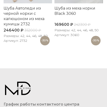
Шуба Автоледи из
Шуба из меха норки
черной норки с
Black 3060
капюшоном из меха
куницы 2732
169600
₽
242300
₽
246400
₽
Размеры: 42, 44, 46, 48, 50
352000
₽
Артикул: 3060
Размеры: 42, 44, 46, 48, 50
Р
5
Артикул: 2732
-30%
-30%
График работы контактного центра