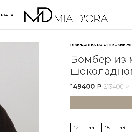
ПЛАТА
ГЛАВНАЯ
»
КАТАЛОГ
»
БОМБЕРЫ
Бомбер из 
шоколадном
149400
₽
213400
₽
42
44
46
48