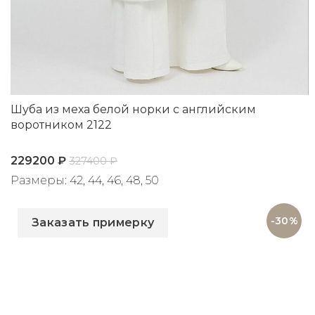
Шуба из меха белой норки с английским
воротником 2122
229200
₽
327400
₽
Размеры: 42, 44, 46, 48, 50
Артикул: 2122
-30%
Заказать примерку