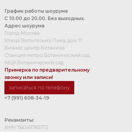
График работы шоурума
С 10.00 до 20.00. Без выходных.
Адрес шоурума
Город Москва
Улица Вильгельма Пика, дом 11
Бизнес центр Ботаника
Станция метро Ботанический сад
МЦК Ботанический сад
Примерка по предварительному
звонку или записи!
записаться по телефону
+7 (991) 608-34-19
Реквизиты:
ИНН 760411765772