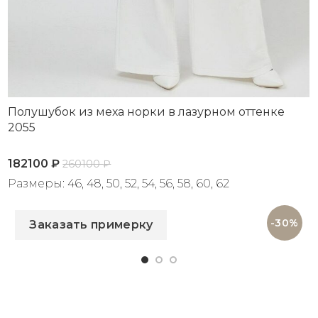
Полушубок из меха норки в лазурном оттенке
2055
182100
₽
260100
₽
Размеры: 46, 48, 50, 52, 54, 56, 58, 60, 62
Артикул: 2055
-30%
Заказать примерку