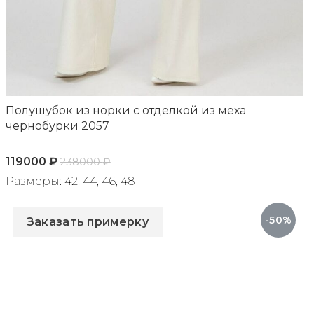
Полушубок из норки с отделкой из меха
чернобурки 2057
119000
₽
238000
₽
Размеры: 42, 44, 46, 48
Артикул: 2057
-50%
Заказать примерку