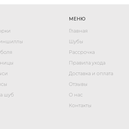
МЕНЮ
орки
Главная
шиншиллы
Шубы
оболя
Рассрочка
уницы
Правила ухода
ыси
Доставка и оплата
исы
Отзывы
а шуб
О нас
Контакты