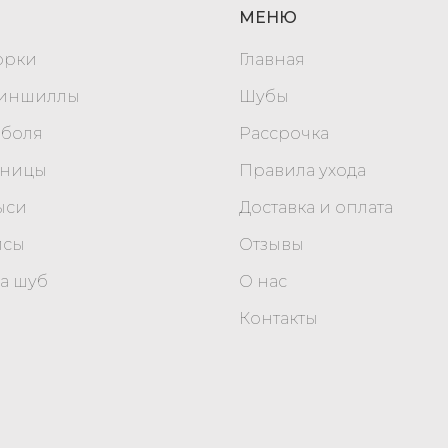
МЕНЮ
орки
Главная
шиншиллы
Шубы
оболя
Рассрочка
уницы
Правила ухода
ыси
Доставка и оплата
исы
Отзывы
а шуб
О нас
Контакты