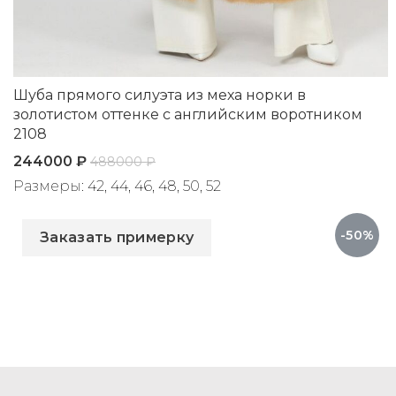
Шуба прямого силуэта из меха норки в
золотистом оттенке с английским воротником
2108
244000
₽
488000
₽
Размеры: 42, 44, 46, 48, 50, 52
Артикул: 2108
-50%
Заказать примерку