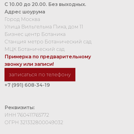
С 10.00 до 20.00. Без выходных.
Адрес шоурума
Город Москва
Улица Вильгельма Пика, дом 11
Бизнес центр Ботаника
Станция метро Ботанический сад
МЦК Ботанический сад
Примерка по предварительному
звонку или записи!
записаться по телефону
+7 (991) 608-34-19
Реквизиты:
ИНН 760411765772
ОГРН 321332800049032