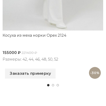
Косуха из меха норки Орех 2124
155000
₽
221400
₽
Размеры: 42, 44, 46, 48, 50, 52
Артикул: 2124
-30%
Заказать примерку