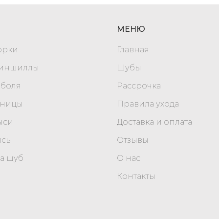
МЕНЮ
орки
Главная
шиншиллы
Шубы
оболя
Рассрочка
уницы
Правила ухода
ыси
Доставка и оплата
исы
Отзывы
а шуб
О нас
Контакты