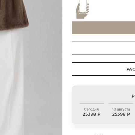
РАС
Р
Сегодня
13 августа
25398 ₽
25398 ₽