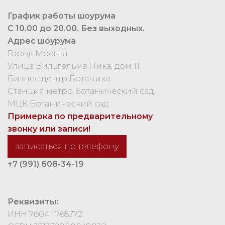
График работы шоурума
С 10.00 до 20.00. Без выходных.
Адрес шоурума
Город Москва
Улица Вильгельма Пика, дом 11
Бизнес центр Ботаника
Станция метро Ботанический сад
МЦК Ботанический сад
Примерка по предварительному
звонку или записи!
записаться по телефону
+7 (991) 608-34-19
Реквизиты:
ИНН 760411765772