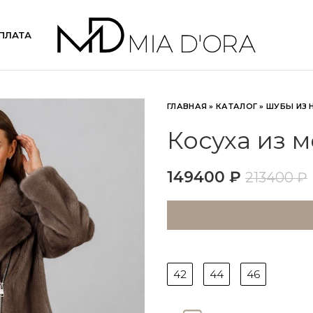
ПЛАТА
ГЛАВНАЯ
»
КАТАЛОГ
»
ШУБЫ ИЗ 
Косуха из м
149400
₽
213400
₽
42
44
46