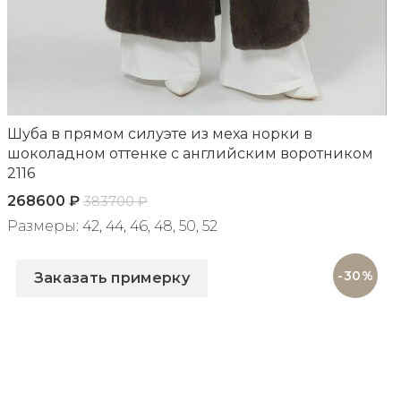
Шуба в прямом силуэте из меха норки в
шоколадном оттенке с английским воротником
2116
268600
₽
383700
₽
Размеры: 42, 44, 46, 48, 50, 52
Артикул: 2116
-30%
Заказать примерку