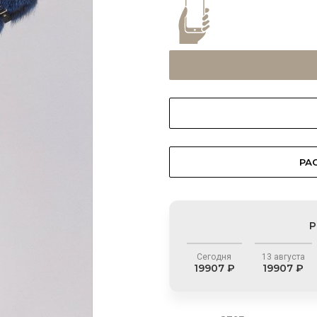
РА
Р
Сегодня
13 августа
19907 ₽
19907 ₽