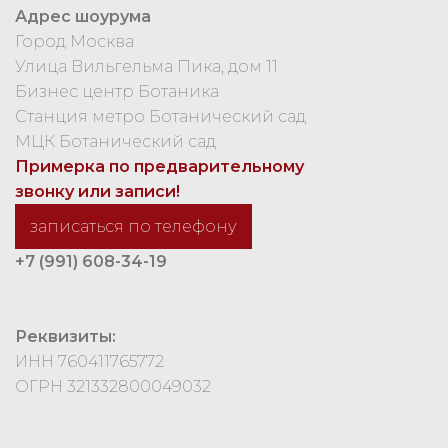
Адрес шоурума
Город Москва
Улица Вильгельма Пика, дом 11
Бизнес центр Ботаника
Станция метро Ботанический сад
МЦК Ботанический сад
Примерка по предварительному
звонку или записи!
записаться по телефону
+7 (991) 608-34-19
Реквизиты:
ИНН 760411765772
ОГРН 321332800049032