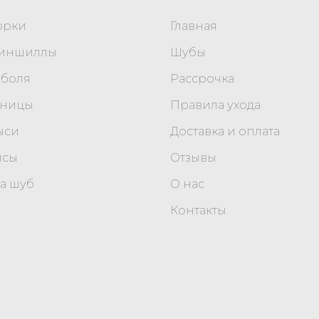
орки
Главная
шиншиллы
Шубы
оболя
Рассрочка
уницы
Правила ухода
ыси
Доставка и оплата
исы
Отзывы
а шуб
О нас
Контакты