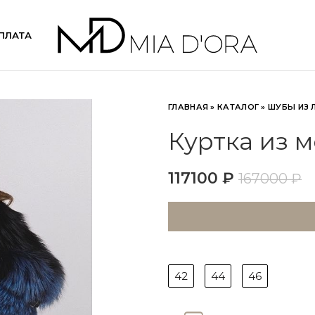
ПЛАТА
ГЛАВНАЯ
»
КАТАЛОГ
»
ШУБЫ ИЗ 
Куртка из 
117100
₽
167000
₽
42
44
46