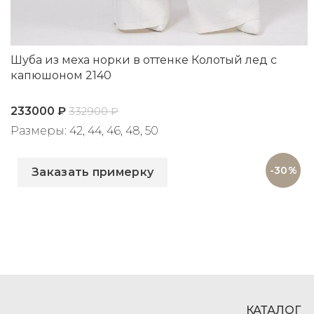
Шуба из меха норки в оттенке Колотый лед с
капюшоном 2140
233000
₽
332900
₽
Размеры: 42, 44, 46, 48, 50
Артикул: 2140
-30%
Заказать примерку
КАТАЛОГ