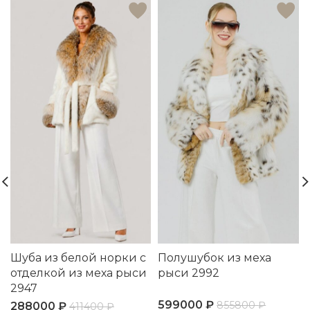
Шуба из белой норки с
Полушубок из меха
отделкой из меха рыси
рыси 2992
2947
599000
₽
855800
₽
288000
₽
411400
₽