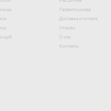
оболя
Рассрочка
уницы
Правила ухода
ыси
Доставка и оплата
исы
Отзывы
а шуб
О нас
Контакты