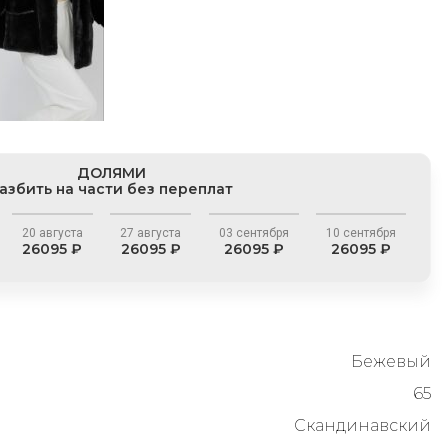
ДОЛЯМИ
азбить на части без переплат
20 августа
27 августа
03 сентября
10 сентября
26095 ₽
26095 ₽
26095 ₽
26095 ₽
Бежевый
65
Скандинавский