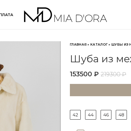
ПЛАТА
ГЛАВНАЯ
»
КАТАЛОГ
»
ШУБЫ ИЗ 
Шуба из ме
153500
₽
219300
₽
42
44
46
48