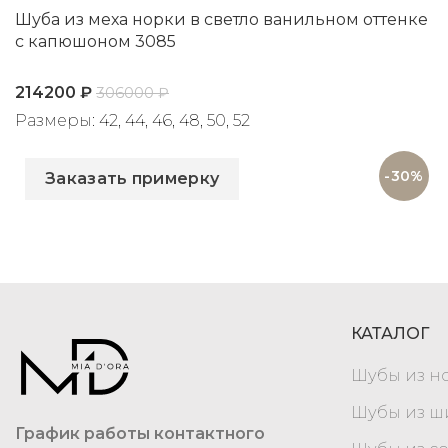
Шуба из меха норки в светло ванильном оттенке
с капюшоном 3085
214200
₽
306000
₽
Размеры: 42, 44, 46, 48, 50, 52
Артикул: 3085
-30%
Заказать примерку
КАТАЛОГ
Шубы из н
Шубы из 
График работы контактного