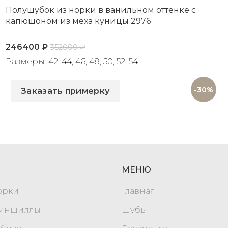
Полушубок из норки в ванильном оттенке с
капюшоном из меха куницы 2976
246400
₽
352000
₽
Размеры: 42, 44, 46, 48, 50, 52, 54
Артикул: 2976
-30%
Заказать примерку
МЕНЮ
орки
Главная
шиншиллы
Шубы