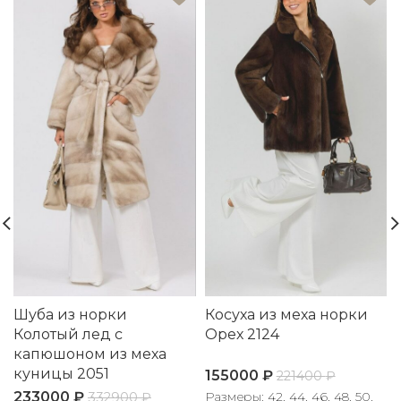
Шуба из норки
Косуха из меха норки
Колотый лед с
Орех 2124
капюшоном из меха
куницы 2051
155000
₽
221400
₽
233000
₽
Размеры: 42, 44, 46, 48, 50,
332900
₽