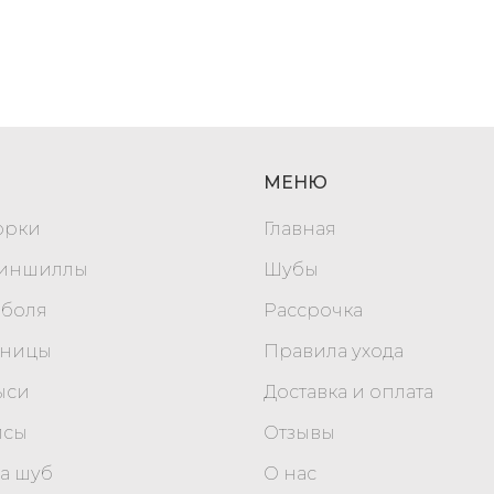
МЕНЮ
орки
Главная
шиншиллы
Шубы
оболя
Рассрочка
уницы
Правила ухода
ыси
Доставка и оплата
исы
Отзывы
а шуб
О нас