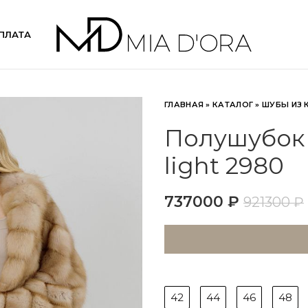
ПЛАТА
ГЛАВНАЯ
»
КАТАЛОГ
»
ШУБЫ ИЗ 
Полушубок 
light 2980
737000
₽
921300
₽
42
44
46
48