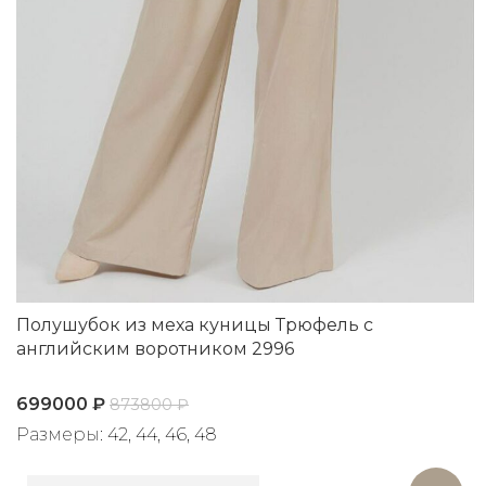
Полушубок из меха куницы Трюфель с
английским воротником 2996
699000
₽
873800
₽
Размеры: 42, 44, 46, 48
Артикул: 2996