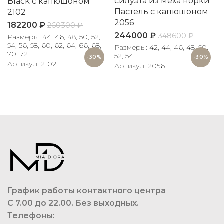
силуэта из меха норки
Black с капюшоном
Пастель с капюшоном
2102
2056
182200
₽
260300
₽
244000
₽
348600
₽
Размеры: 44, 46, 48, 50, 52,
54, 56, 58, 60, 62, 64, 66, 68,
Размеры: 42, 44, 46, 48, 50,
70, 72
52, 54
-30%
-30%
Артикул: 2102
Артикул: 2056
График работы контактного центра
С 7.00 до 22.00. Без выходных.
Телефоны: