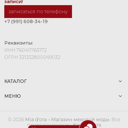
записи!
записаться по телефону
+7 (991) 608-34-19
Реквизиты:
ИНН 760411765772
ОГРН 321332800049032
КАТАЛОГ
МЕНЮ
© 2026
Mia d'ora – Магазин меховой моды
. Все
права защищены
Карта сайта