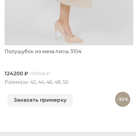
Полушубок из меха лисы 3104
124200
₽
177000
₽
Размеры: 42, 44, 46, 48, 50
Артикул: 3104
-30%
Заказать примерку