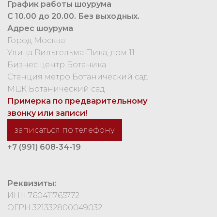
График работы шоурума
С 10.00 до 20.00. Без выходных.
Адрес шоурума
Город Москва
Улица Вильгельма Пика, дом 11
Бизнес центр Ботаника
Станция метро Ботанический сад
МЦК Ботанический сад
Примерка по предварительному
звонку или записи!
записаться по телефону
+7 (991) 608-34-19
Реквизиты:
ИНН 760411765772
ОГРН 321332800049032