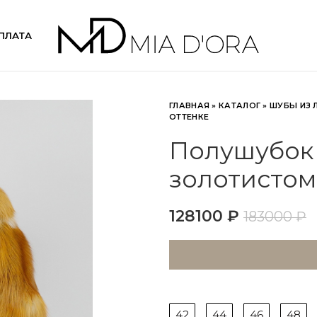
ПЛАТА
ГЛАВНАЯ
»
КАТАЛОГ
»
ШУБЫ ИЗ 
ОТТЕНКЕ
Полушубок 
золотистом 
128100
₽
183000
₽
42
44
46
48