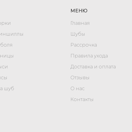
МЕНЮ
орки
Главная
шиншиллы
Шубы
оболя
Рассрочка
уницы
Правила ухода
ыси
Доставка и оплата
исы
Отзывы
а шуб
О нас
Контакты