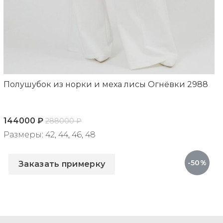
Полушубок из норки и меха лисы Огнёвки 2988
144000
₽
288000
₽
Размеры: 42, 44, 46, 48
Артикул: 2988
-50%
Заказать примерку