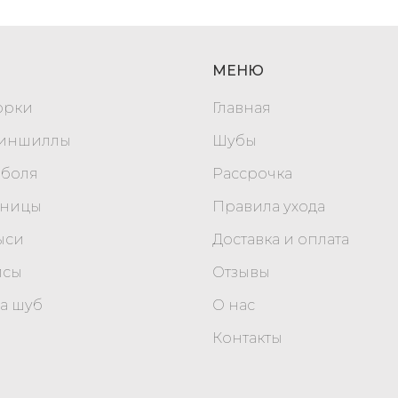
МЕНЮ
орки
Главная
шиншиллы
Шубы
оболя
Рассрочка
уницы
Правила ухода
ыси
Доставка и оплата
исы
Отзывы
а шуб
О нас
Контакты