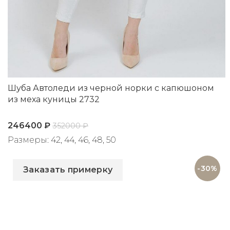
Шуба Автоледи из черной норки с капюшоном
из меха куницы 2732
246400
₽
352000
₽
Размеры: 42, 44, 46, 48, 50
Артикул: 2732
-30%
Заказать примерку