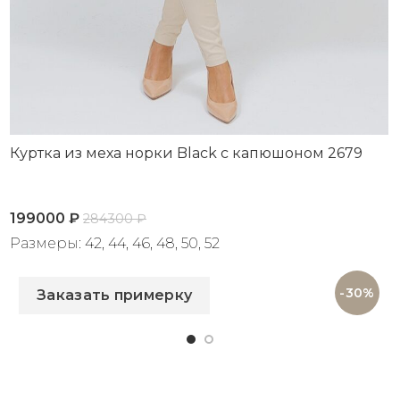
Куртка из меха норки Black с капюшоном 2679
199000
₽
284300
₽
Размеры: 42, 44, 46, 48, 50, 52
Артикул: 2679
-30%
Заказать примерку