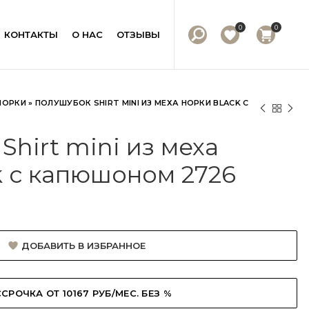
0
0
КОНТАКТЫ
О НАС
ОТЗЫВЫ
НОРКИ
»
ПОЛУШУБОК SHIRT MINI ИЗ МЕХА НОРКИ BLACK С
hirt mini из меха
k с капюшоном 2726
ДОБАВИТЬ В ИЗБРАННОЕ
СРОЧКА ОТ 10167 РУБ/МЕС. БЕЗ %