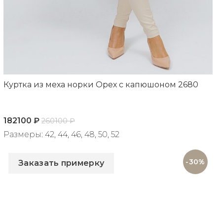
Куртка из меха норки Орех с капюшоном 2680
182100
₽
260100
₽
Размеры: 42, 44, 46, 48, 50, 52
Артикул: 2680
-30%
Заказать примерку