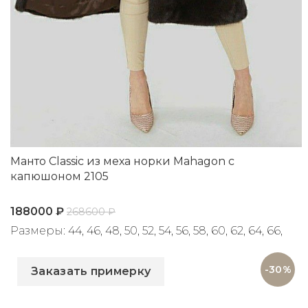
Манто Classic из меха норки Mahagon с
капюшоном 2105
188000
₽
268600
₽
Размеры: 44, 46, 48, 50, 52, 54, 56, 58, 60, 62, 64, 66,
Артикул: 2105
68, 70, 72
-30%
Заказать примерку