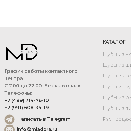
КАТАЛОГ
Шубы из н
Шубы из 
График работы контактного
Шубы из с
центра
С 7.00 до 22.00. Без выходных.
Шубы из к
Телефоны:
Шубы из р
+7 (499) 714-76-10
+7 (991) 608-34-19
Шубы из л
Написать в Telegram
Распродаж
info@miadora.ru