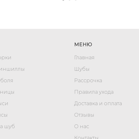
МЕНЮ
орки
Главная
шиншиллы
Шубы
оболя
Рассрочка
уницы
Правила ухода
ыси
Доставка и оплата
исы
Отзывы
а шуб
О нас
Контакты