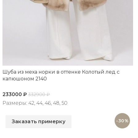
Шуба из меха норки в оттенке Колотый лед с
капюшоном 2140
233000
₽
332900
₽
Размеры: 42, 44, 46, 48, 50
Артикул: 2140
-30%
Заказать примерку