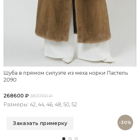
Шуба в прямом силуэте из меха норки Пастель
2090
268600
₽
383700
₽
Размеры: 42, 44, 46, 48, 50, 52
Артикул: 2090
-30%
Заказать примерку