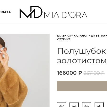
ПЛАТА
ГЛАВНАЯ
»
КАТАЛОГ
»
ШУБЫ ИЗ 
ОТТЕНКЕ
Полушубок 
золотистом
166000
₽
237100
₽
42
44
46
48