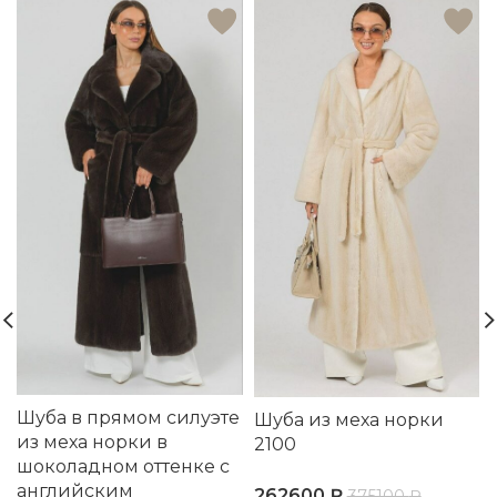
Шуба в прямом силуэте
Шуба из меха норки
из меха норки в
2100
шоколадном оттенке с
английским
262600
₽
375100
₽