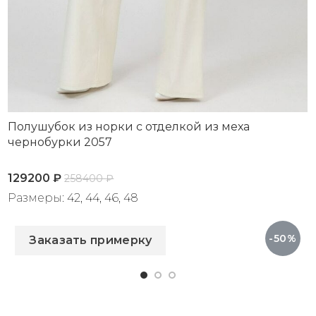
Полушубок из норки с отделкой из меха
чернобурки 2057
129200
₽
258400
₽
Размеры: 42, 44, 46, 48
Артикул: 2057
-50%
Заказать примерку