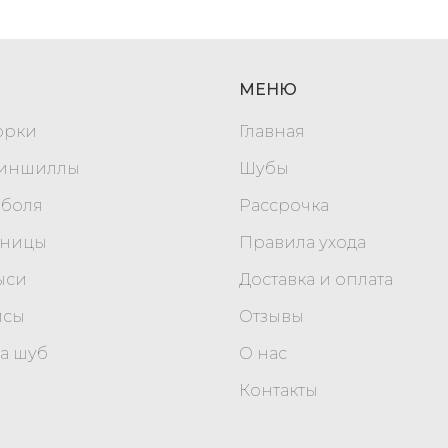
МЕНЮ
орки
Главная
шиншиллы
Шубы
оболя
Рассрочка
уницы
Правила ухода
ыси
Доставка и оплата
исы
Отзывы
а шуб
О нас
Контакты