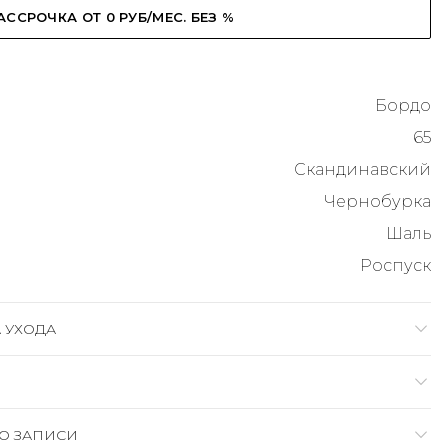
АССРОЧКА ОТ 0 РУБ/МЕС. БЕЗ %
Бордо
65
Скандинавский
Чернобурка
Шаль
Роспуск
 УХОДА
О ЗАПИСИ