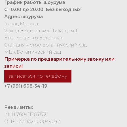
График работы шоурума
С 10.00 до 20.00. Без выходных.
Адрес шоурума
Город Москва
Улица Вильгельма Пика, дом 11
Бизнес центр Ботаника
Станция метро Ботанический сад
МЦК Ботанический сад
Примерка по предварительному звонку или
записи!
записаться по телефону
+7 (991) 608-34-19
Реквизиты:
ИНН 760411765772
ОГРН 321332800049032