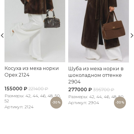
Косуха из меха норки
Шуба из меха норки в
Орех 2124
шоколадном оттенке
2904
155000
₽
221400
₽
277000
₽
395700
₽
Размеры: 42, 44, 46, 48, 50,
Размеры: 42, 44, 46, 48, 50
Р
52
Артикул: 2904
-30%
-30%
Артикул: 2124