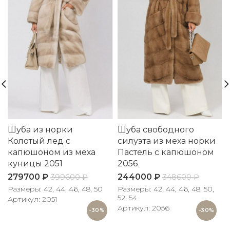
Шуба из норки
Шуба свободного
Колотый лед с
силуэта из меха норки
капюшоном из меха
Пастель с капюшоном
куницы 2051
2056
279700
₽
244000
₽
399600
₽
348600
₽
Размеры: 42, 44, 46, 48, 50
Размеры: 42, 44, 46, 48, 50,
52, 54
Артикул: 2051
Артикул: 2056
-30%
-30%