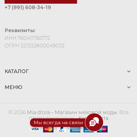
+7 (991) 608-34-19
Реквизиты:
ИНН 760411765772
ОГРН 321332800049032
КАТАЛОГ
МЕНЮ
© 2026
Mia d'ora – Магазин меховой моды
. Все
права защищены
Карта сайта
Мы всегда на связи