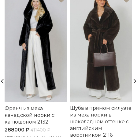
Шуба в прямом силуэте
Френч из меха
из меха норки в
канадской норки с
шоколадном оттенке с
капюшоном 2132
английским
288000
₽
411400
₽
воротником 2116
Размеры: 42, 44, 46, 48, 50,