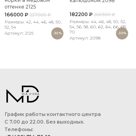
норки в медовом
капюшоном 2098
оттенке 2125
182200
₽
260300
₽
166000
₽
237000
₽
Размеры: 44, 46, 48, 50, 52,
Размеры: 42, 44, 46, 48, 50,
54, 56, 58, 60, 62, 64, 66, 68,
52, 54
70
Артикул: 2125
-30%
-30%
Артикул: 2098
График работы контактного центра
С 7.00 до 22.00. Без выходных.
Телефоны: