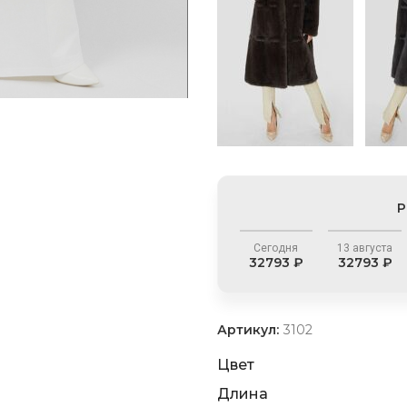
Р
Сегодня
13 августа
32793 ₽
32793 ₽
Артикул:
3102
Цвет
Длина