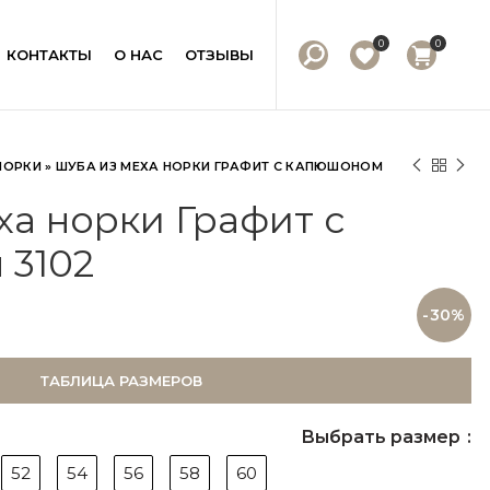
0
0
КОНТАКТЫ
О НАС
ОТЗЫВЫ
НОРКИ
»
ШУБА ИЗ МЕХА НОРКИ ГРАФИТ С КАПЮШОНОМ
ха норки Графит с
 3102
-30%
ТАБЛИЦА РАЗМЕРОВ
Выбрать размер
52
54
56
58
60