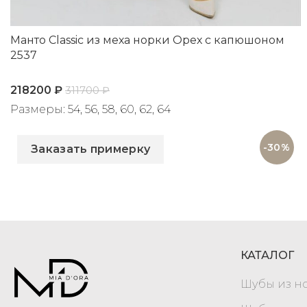
Манто Classic из меха норки Орех с капюшоном
2537
218200
₽
311700
₽
Размеры: 54, 56, 58, 60, 62, 64
Артикул: 2537
-30%
Заказать примерку
КАТАЛОГ
Шубы из н