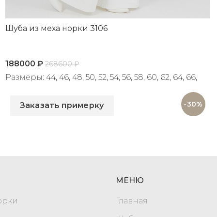
Шуба из меха норки 3106
188000
₽
268600
₽
Размеры: 44, 46, 48, 50, 52, 54, 56, 58, 60, 62, 64, 66,
Артикул: 3106
68, 70, 72
-30%
Заказать примерку
МЕНЮ
орки
Главная