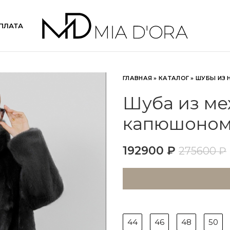
ПЛАТА
ГЛАВНАЯ
»
КАТАЛОГ
»
ШУБЫ ИЗ 
Шуба из ме
капюшоном
192900
₽
275600
₽
44
46
48
50