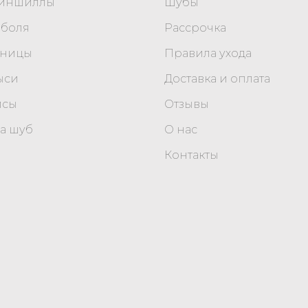
шиншиллы
Шубы
оболя
Рассрочка
уницы
Правила ухода
ыси
Доставка и оплата
исы
Отзывы
а шуб
О нас
Контакты