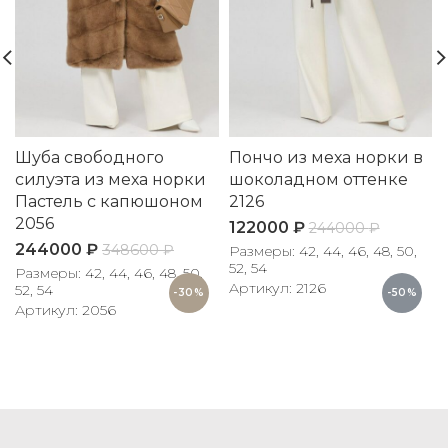
Шуба свободного
Пончо из меха норки в
силуэта из меха норки
шоколадном оттенке
Пастель с капюшоном
2126
2056
122000
₽
244000
₽
244000
₽
348600
₽
Размеры: 42, 44, 46, 48, 50,
52, 54
Размеры: 42, 44, 46, 48, 50,
Артикул: 2126
52, 54
-30%
-50%
Артикул: 2056