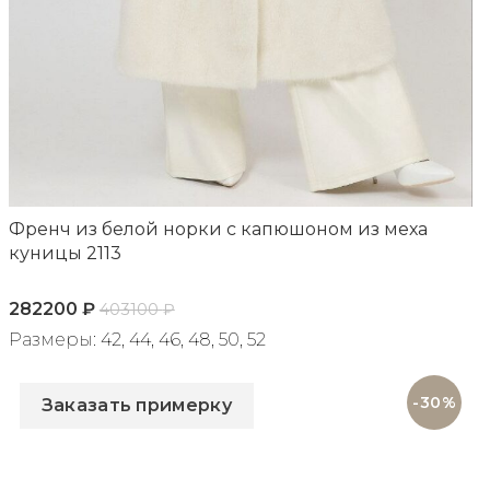
Френч из белой норки с капюшоном из меха
куницы 2113
282200
₽
403100
₽
Размеры: 42, 44, 46, 48, 50, 52
Артикул: 2113
-30%
Заказать примерку