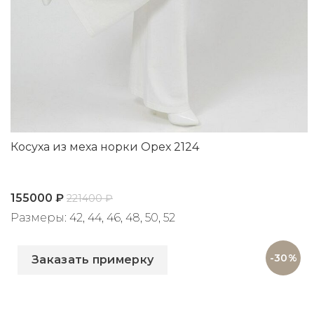
Косуха из меха норки Орех 2124
155000
₽
221400
₽
Размеры: 42, 44, 46, 48, 50, 52
Артикул: 2124
-30%
Заказать примерку