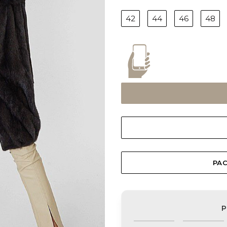
42
44
46
48
РАС
Р