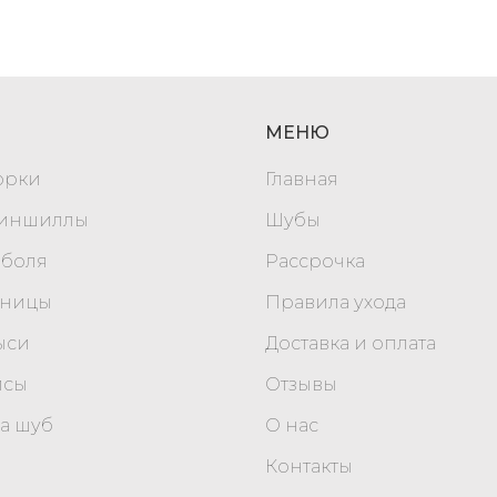
МЕНЮ
орки
Главная
шиншиллы
Шубы
оболя
Рассрочка
уницы
Правила ухода
ыси
Доставка и оплата
исы
Отзывы
а шуб
О нас
Контакты