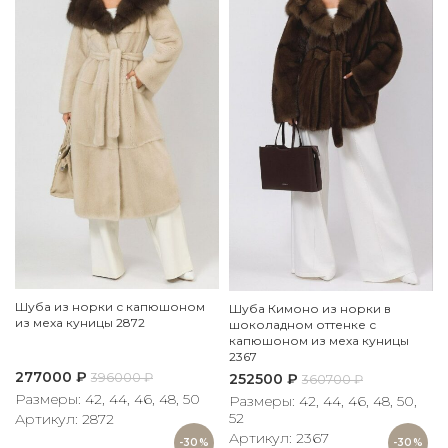
Шуба из норки с капюшоном
Шуба Кимоно из норки в
из меха куницы 2872
шоколадном оттенке с
капюшоном из меха куницы
2367
277000
₽
252500
₽
396000
₽
360700
₽
Размеры: 42, 44, 46, 48, 50
Размеры: 42, 44, 46, 48, 50,
52
Артикул: 2872
Артикул: 2367
-30%
-30%