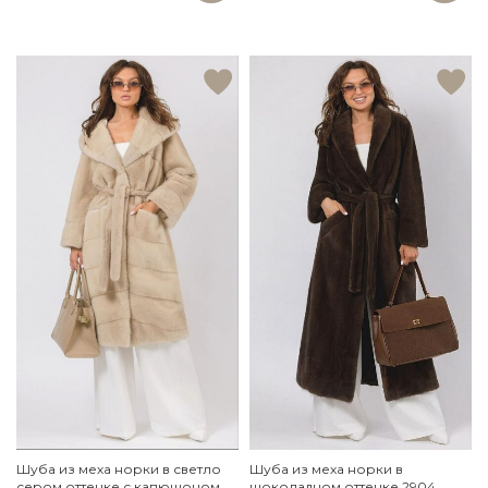
Шуба из меха норки в светло
Шуба из меха норки в
сером оттенке с капюшоном
шоколадном оттенке 2904