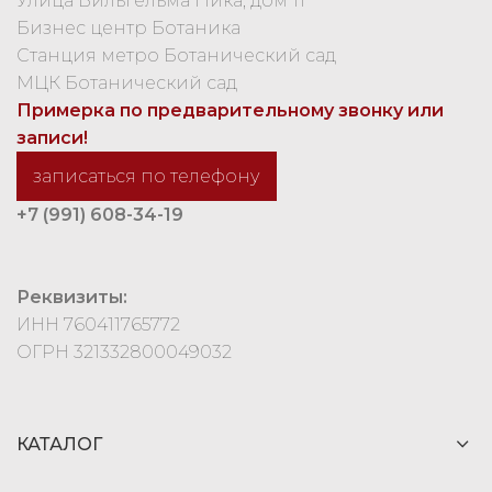
Улица Вильгельма Пика, дом 11
Бизнес центр Ботаника
Станция метро Ботанический сад
МЦК Ботанический сад
Примерка по предварительному звонку или
записи!
записаться по телефону
+7 (991) 608-34-19
Реквизиты:
ИНН 760411765772
ОГРН 321332800049032
КАТАЛОГ