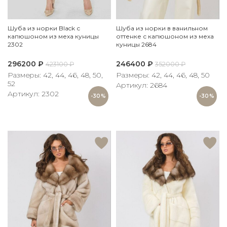
Шуба из норки в ванильном
Шуба из норки Black с
оттенке с капюшоном из меха
капюшоном из меха куницы
куницы 2684
2302
246400
₽
296200
₽
352000
₽
423100
₽
Размеры: 42, 44, 46, 48, 50
Размеры: 42, 44, 46, 48, 50,
52
Артикул: 2684
Артикул: 2302
-30%
-30%