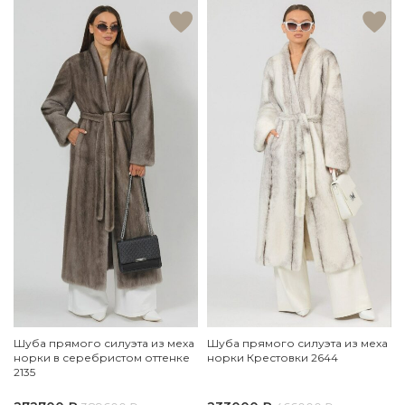
Шуба прямого силуэта из меха
Шуба прямого силуэта из меха
норки в серебристом оттенке
норки Крестовки 2644
2135