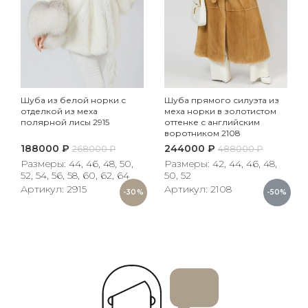
Шуба из белой норки с
Шуба прямого силуэта из
отделкой из меха
меха норки в золотистом
полярной лисы 2915
оттенке с английским
воротником 2108
188000
₽
244000
₽
268000
₽
488000
₽
Размеры: 44, 46, 48, 50,
Размеры: 42, 44, 46, 48,
52, 54, 56, 58, 60, 62, 64
50, 52
Артикул: 2915
Артикул: 2108
%
-30%
-50%