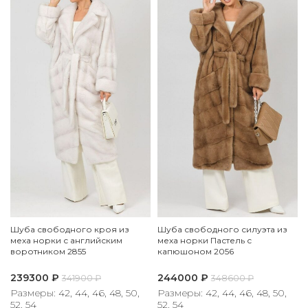
Шуба свободного кроя из
Шуба свободного силуэта из
меха норки с английским
меха норки Пастель с
воротником 2855
капюшоном 2056
239300
₽
244000
₽
341900
₽
348600
₽
Размеры: 42, 44, 46, 48, 50,
Размеры: 42, 44, 46, 48, 50,
52, 54
52, 54