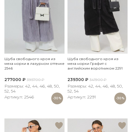
Шуба свободного кроя из
Шуба свободного кроя из
меха норки в лазурном оттенке
меха норки Графит с
2546
английским воротником 2291
277000
₽
239300
₽
395700
₽
341900
₽
Размеры: 42, 44, 46, 48, 50,
Размеры: 42, 44, 46, 48, 50,
52, 54
52, 54
Артикул: 2546
Артикул: 2291
-30%
-30%