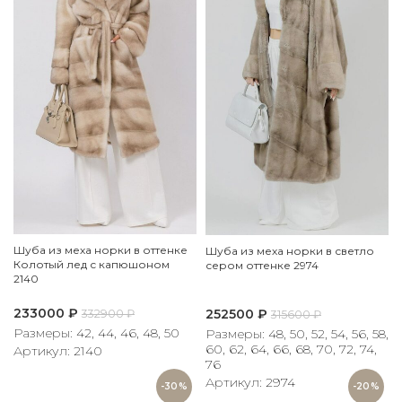
Шуба из меха норки в оттенке
Шуба из меха норки в светло
Колотый лед с капюшоном
сером оттенке 2974
2140
233000
₽
252500
₽
332900
₽
315600
₽
Размеры: 42, 44, 46, 48, 50
Размеры: 48, 50, 52, 54, 56, 58,
60, 62, 64, 66, 68, 70, 72, 74,
Артикул: 2140
76
Артикул: 2974
-30%
-20%