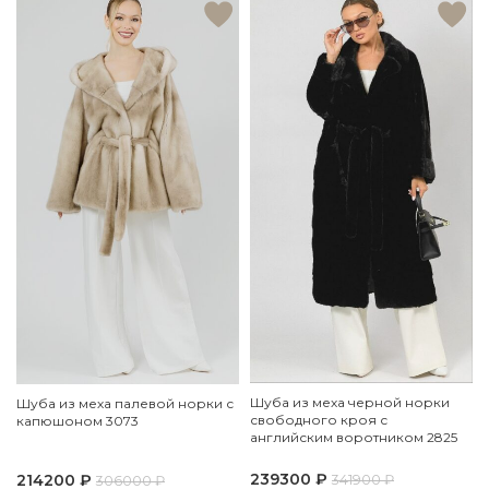
Шуба из меха черной норки
Шуба из меха палевой норки с
свободного кроя с
капюшоном 3073
английским воротником 2825
239300
₽
214200
₽
341900
₽
306000
₽