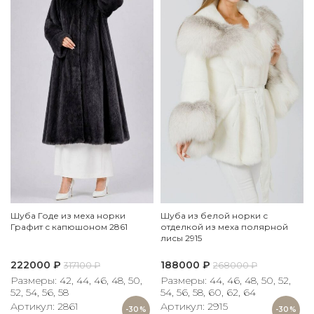
Шуба Годе из меха норки
Шуба из белой норки с
Графит с капюшоном 2861
отделкой из меха полярной
лисы 2915
222000
₽
188000
₽
317100
₽
268000
₽
Размеры: 42, 44, 46, 48, 50,
Размеры: 44, 46, 48, 50, 52,
52, 54, 56, 58
54, 56, 58, 60, 62, 64
Артикул: 2861
Артикул: 2915
-30%
-30%