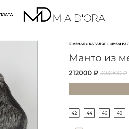
ПЛАТА
ГЛАВНАЯ
»
КАТАЛОГ
»
ШУБЫ ИЗ 
Манто из м
212000
₽
303000
₽
42
44
46
48