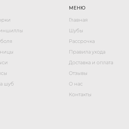
МЕНЮ
орки
Главная
шиншиллы
Шубы
оболя
Рассрочка
уницы
Правила ухода
ыси
Доставка и оплата
исы
Отзывы
а шуб
О нас
Контакты