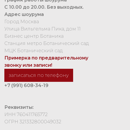
С 10.00 до 20.00. Без выходных.
Адрес шоурума
Город Москва
Улица Вильгельма Пика, дом 11
Бизнес центр Ботаника
Станция метро Ботанический сад
МЦК Ботанический сад
Примерка по предварительному
звонку или записи!
записаться по телефону
+7 (991) 608-34-19
Реквизиты:
ИНН 760411765772
ОГРН 321332800049032