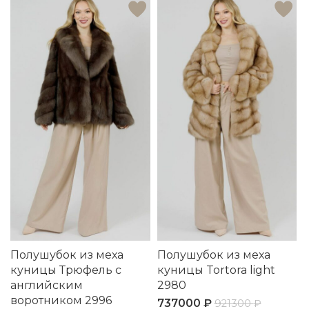
Полушубок из меха
Полушубок из меха
куницы Трюфель с
куницы Tortora light
английским
2980
воротником 2996
737000
₽
921300
₽