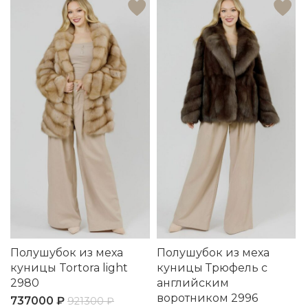
Полушубок из меха
Полушубок из меха
куницы Tortora light
куницы Трюфель с
2980
английским
воротником 2996
737000
₽
921300
₽