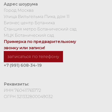
Адрес шоурума
Город Москва
Улица Вильгельма Пика, дом 11
Бизнес центр Ботаника
Станция метро Ботанический сад
МЦК Ботанический сад
Примерка по предварительному
звонку или записи!
записаться по телефону
+7 (991) 608-34-19
Реквизиты:
ИНН 760411765772
ОГРН 321332800049032