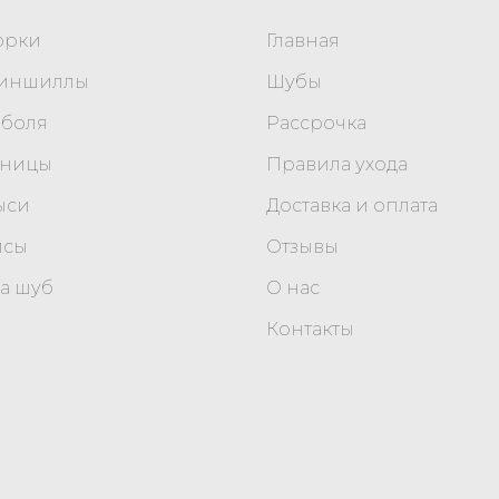
орки
Главная
шиншиллы
Шубы
оболя
Рассрочка
уницы
Правила ухода
ыси
Доставка и оплата
исы
Отзывы
а шуб
О нас
Контакты