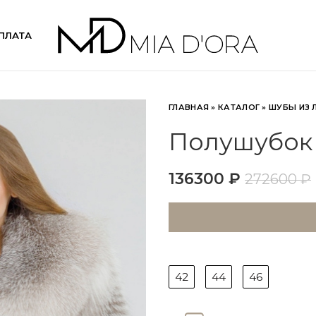
ПЛАТА
ГЛАВНАЯ
»
КАТАЛОГ
»
ШУБЫ ИЗ 
Полушубок 
136300
₽
272600
₽
42
44
46