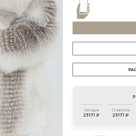
РАС
Р
Сегодня
13 августа
23171 ₽
23171 ₽