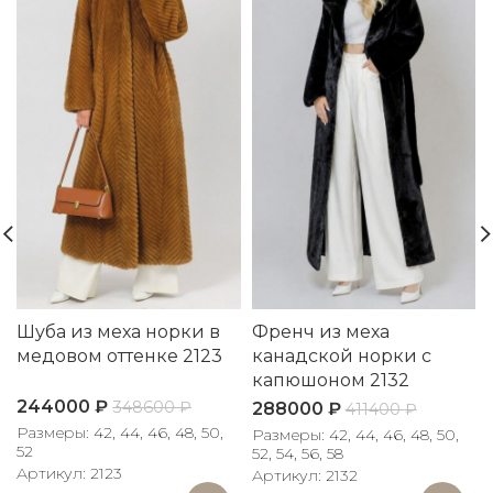
Шуба из меха норки в
Френч из меха
медовом оттенке 2123
канадской норки с
капюшоном 2132
244000
₽
348600
₽
288000
₽
411400
₽
Размеры: 42, 44, 46, 48, 50,
Размеры: 42, 44, 46, 48, 50,
52
52, 54, 56, 58
Артикул: 2123
Артикул: 2132