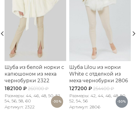
Шуба из белой норки с
Шуба Lilou из норки
капюшоном из меха
White с отделкой из
чернобурки 2322
меха чернобурки 2806
182100
₽
127200
₽
260100
₽
254400
₽
Размеры: 44, 46, 48, 50, 52,
Размеры: 42, 44, 46, 48, 50,
Р
54, 56, 58, 60
52, 54, 56
5
-30%
-50%
Артикул: 2322
Артикул: 2806