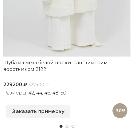
Шуба из меха белой норки с английским
воротником 2122
229200
₽
327400
₽
Размеры: 42, 44, 46, 48, 50
Артикул: 2122
-30%
Заказать примерку