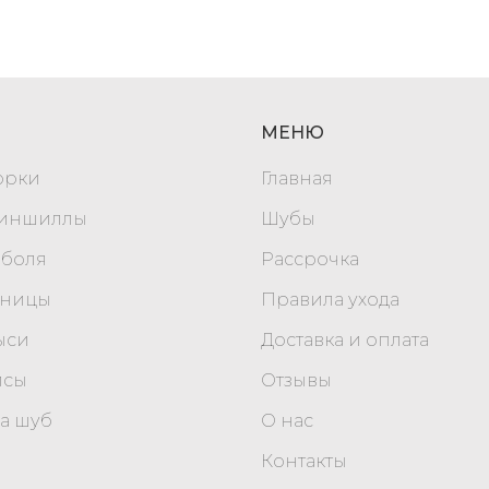
МЕНЮ
орки
Главная
шиншиллы
Шубы
оболя
Рассрочка
уницы
Правила ухода
ыси
Доставка и оплата
исы
Отзывы
а шуб
О нас
Контакты