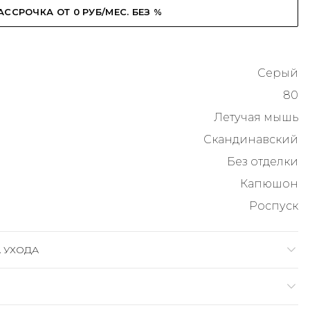
АССРОЧКА ОТ 0 РУБ/МЕС. БЕЗ %
Серый
80
Летучая мышь
Скандинавский
Без отделки
Капюшон
Роспуск
 УХОДА