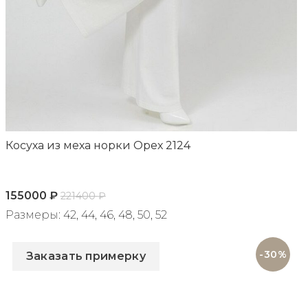
Косуха из меха норки Орех 2124
155000
₽
221400
₽
Размеры: 42, 44, 46, 48, 50, 52
Артикул: 2124
-30%
Заказать примерку