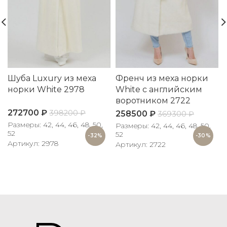
Шуба Luxury из меха
Френч из меха норки
норки White 2978
White с английским
воротником 2722
272700
₽
398200
₽
258500
₽
369300
₽
Размеры: 42, 44, 46, 48, 50,
Размеры: 42, 44, 46, 48, 50,
Р
52
52
-32%
-30%
Артикул: 2978
Артикул: 2722