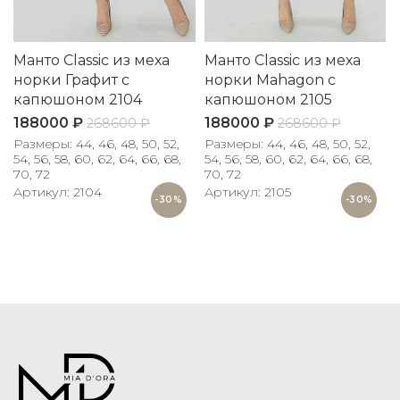
Манто Classic из меха
Манто Classic из меха
норки Графит с
норки Mahagon с
капюшоном 2104
капюшоном 2105
188000
₽
188000
₽
268600
₽
268600
₽
Размеры: 44, 46, 48, 50, 52,
Размеры: 44, 46, 48, 50, 52,
54, 56, 58, 60, 62, 64, 66, 68,
54, 56, 58, 60, 62, 64, 66, 68,
70, 72
70, 72
Артикул: 2104
Артикул: 2105
-30%
-30%