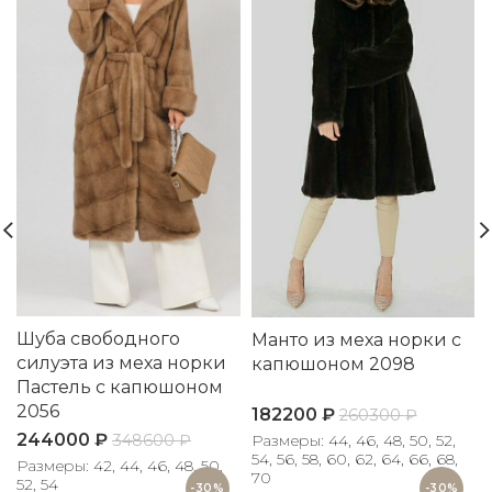
Шуба свободного
Манто из меха норки с
силуэта из меха норки
капюшоном 2098
Пастель с капюшоном
2056
182200
₽
260300
₽
244000
₽
Размеры: 44, 46, 48, 50, 52,
348600
₽
54, 56, 58, 60, 62, 64, 66, 68,
Размеры: 42, 44, 46, 48, 50,
70
52, 54
-30%
-30%