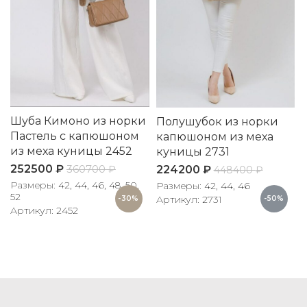
Шуба Кимоно из норки
Полушубок из норки
Пастель с капюшоном
капюшоном из меха
из меха куницы 2452
куницы 2731
252500
₽
224200
₽
360700
₽
448400
₽
Размеры: 42, 44, 46, 48, 50,
Размеры: 42, 44, 46
52
Артикул: 2731
-30%
-50%
Артикул: 2452