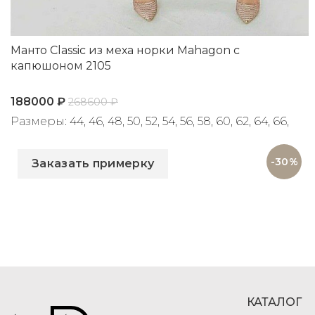
Манто Classic из меха норки Mahagon с
капюшоном 2105
188000
₽
268600
₽
Размеры: 44, 46, 48, 50, 52, 54, 56, 58, 60, 62, 64, 66,
Артикул: 2105
68, 70, 72
-30%
Заказать примерку
КАТАЛОГ