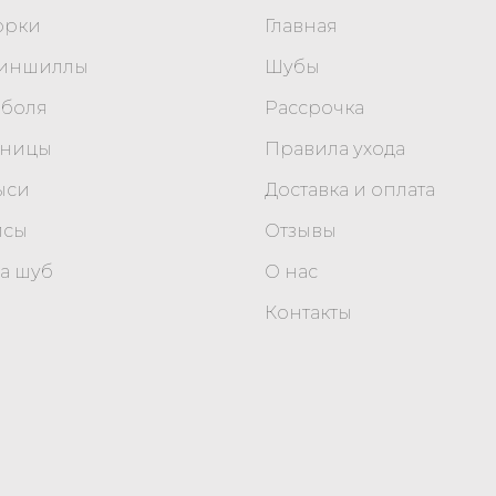
орки
Главная
шиншиллы
Шубы
оболя
Рассрочка
уницы
Правила ухода
ыси
Доставка и оплата
исы
Отзывы
а шуб
О нас
Контакты