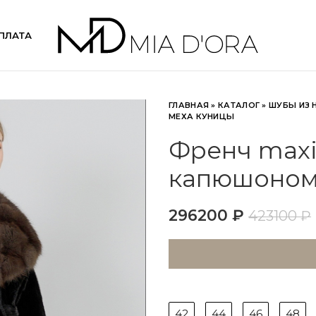
ПЛАТА
ГЛАВНАЯ
»
КАТАЛОГ
»
ШУБЫ ИЗ 
МЕХА КУНИЦЫ
Френч maxi
капюшоном 
296200
₽
423100
₽
42
44
46
48