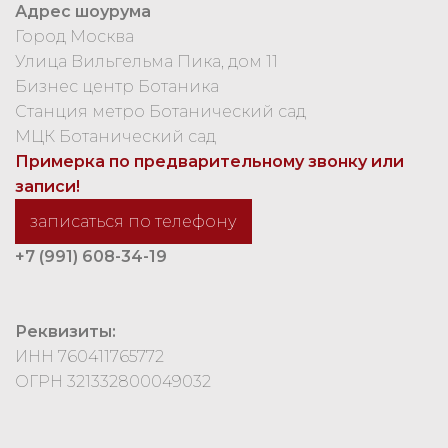
Адрес шоурума
Город Москва
Улица Вильгельма Пика, дом 11
Бизнес центр Ботаника
Станция метро Ботанический сад
МЦК Ботанический сад
Примерка по предварительному звонку или
записи!
записаться по телефону
+7 (991) 608-34-19
Реквизиты:
ИНН 760411765772
ОГРН 321332800049032