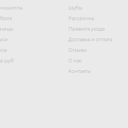
шиншиллы
Шубы
оболя
Рассрочка
уницы
Правила ухода
ыси
Доставка и оплата
исы
Отзывы
а шуб
О нас
Контакты