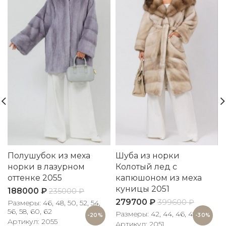
Полушубок из меха
Шуба из норки
норки в лазурном
Колотый лед с
оттенке 2055
капюшоном из меха
куницы 2051
188000
₽
235000
₽
279700
₽
399600
₽
Размеры: 46, 48, 50, 52, 54,
56, 58, 60, 62
Размеры: 42, 44, 46, 48, 50
-20%
-30%
Артикул: 2055
Артикул: 2051