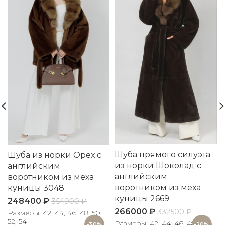
Шуба прямого силуэта
Шуба из норки Орех с
из норки Шоколад с
английским
английским
воротником из меха
воротником из меха
куницы 3048
куницы 2669
248400
₽
354900
₽
5
266000
₽
332500
₽
Размеры: 42, 44, 46, 48, 50,
52, 54
Размеры: 42, 44, 46, 48, 50
-30%
-20%