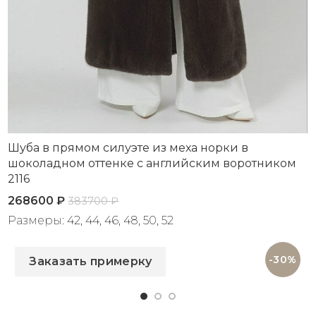
Шуба в прямом силуэте из меха норки в
шоколадном оттенке с английским воротником
2116
268600
₽
383700
₽
Размеры: 42, 44, 46, 48, 50, 52
Артикул: 2116
-30%
Заказать примерку