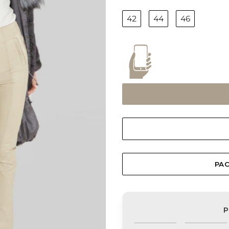
42
44
46
РАС
Р