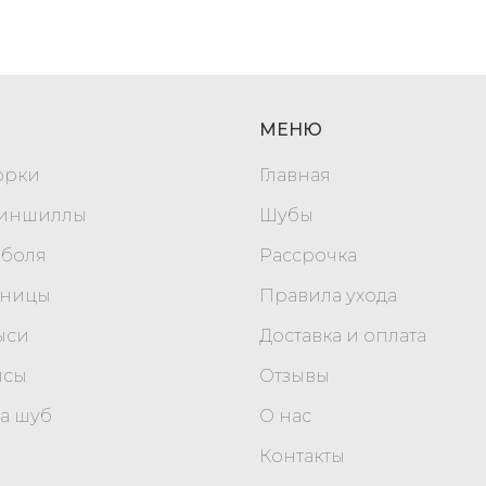
МЕНЮ
орки
Главная
шиншиллы
Шубы
оболя
Рассрочка
уницы
Правила ухода
ыси
Доставка и оплата
исы
Отзывы
а шуб
О нас
Контакты