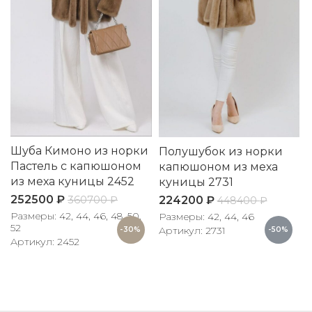
Шуба Кимоно из норки
Полушубок из норки
Пастель с капюшоном
капюшоном из меха
из меха куницы 2452
куницы 2731
252500
₽
224200
₽
360700
₽
448400
₽
Размеры: 42, 44, 46, 48, 50,
Размеры: 42, 44, 46
52
Артикул: 2731
-30%
-50%
Артикул: 2452