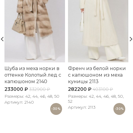
Шуба из меха норки в
Френч из белой норки
оттенке Колотый лед с
с капюшоном из меха
капюшоном 2140
куницы 2113
233000
₽
282200
₽
332900
₽
403100
₽
Размеры: 42, 44, 46, 48, 50
Размеры: 42, 44, 46, 48, 50,
52
Артикул: 2140
Артикул: 2113
-30%
-30%