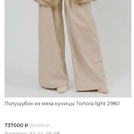
Полушубок из меха куницы Tortora light 2980
737000
₽
921300
₽
Размеры: 42, 44, 46, 48