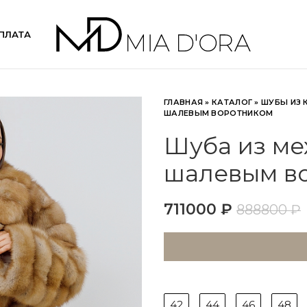
ПЛАТА
ГЛАВНАЯ
»
КАТАЛОГ
»
ШУБЫ ИЗ 
ШАЛЕВЫМ ВОРОТНИКОМ
Шуба из мех
шалевым в
711000
₽
888800
₽
42
44
46
48