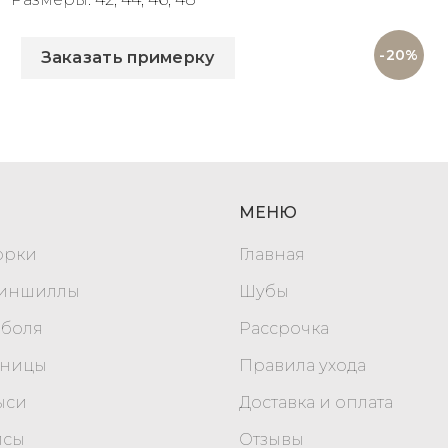
Артикул: 2996
-20%
Заказать примерку
МЕНЮ
орки
Главная
шиншиллы
Шубы
оболя
Рассрочка
уницы
Правила ухода
ыси
Доставка и оплата
исы
Отзывы