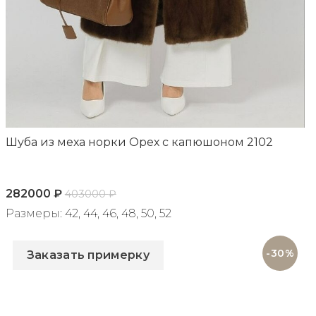
Шуба из меха норки Орех с капюшоном 2102
282000
₽
403000
₽
Размеры: 42, 44, 46, 48, 50, 52
Артикул: 2102
-30%
Заказать примерку