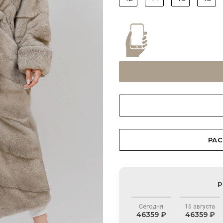
РАС
Р
Сегодня
16 августа
46359 ₽
46359 ₽