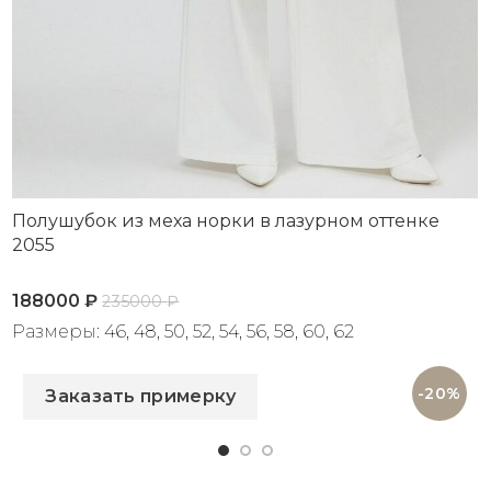
Полушубок из меха норки в лазурном оттенке
2055
188000
₽
235000
₽
Размеры: 46, 48, 50, 52, 54, 56, 58, 60, 62
Артикул: 2055
-20%
Заказать примерку