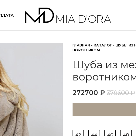
ПЛАТА
ГЛАВНАЯ
»
КАТАЛОГ
»
ШУБЫ ИЗ 
ВОРОТНИКОМ
Шуба из ме
воротником
272700
₽
379600
₽
42
44
46
48