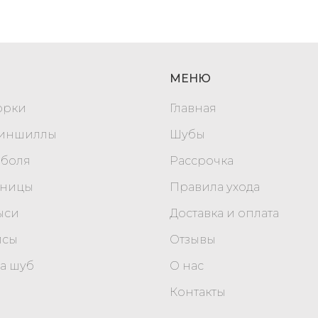
МЕНЮ
орки
Главная
шиншиллы
Шубы
оболя
Рассрочка
уницы
Правила ухода
ыси
Доставка и оплата
исы
Отзывы
а шуб
О нас
Контакты