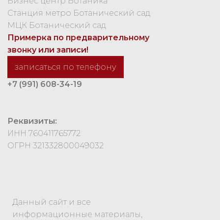
Бизнес центр Ботаника
Станция метро Ботанический сад
МЦК Ботанический сад
Примерка по предварительному
звонку или записи!
записаться по телефону
+7 (991) 608-34-19
Реквизиты:
ИНН 760411765772
ОГРН 321332800049032
Данный сайт и все
информационные материалы,