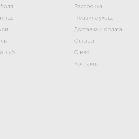
оболя
Рассрочка
уницы
Правила ухода
ыси
Доставка и оплата
исы
Отзывы
а шуб
О нас
Контакты