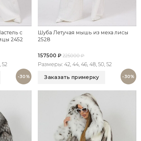
астель с
Шуба Летучая мышь из меха лисы
ицы 2452
2528
157500
₽
225000
₽
 52
Размеры: 42, 44, 46, 48, 50, 52
Артикул: 2528
-30%
-30%
Заказать примерку