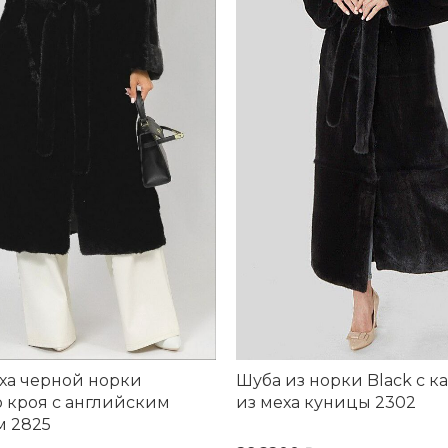
ха черной норки
Шуба из норки Black с 
 кроя с английским
из меха куницы 2302
м 2825