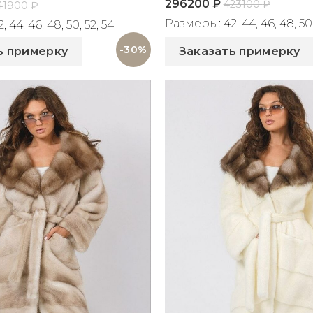
296200
₽
423100
₽
41900
₽
Размеры: 42, 44, 46, 48, 50,
44, 46, 48, 50, 52, 54
Артикул: 2302
825
-30%
ь примерку
Заказать примерку