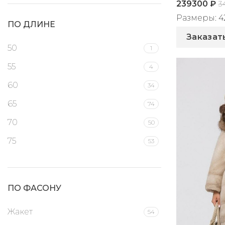
239300
₽
3
Размеры: 42, 
ПО ДЛИНЕ
Артикул: 2
Заказат
50
1
55
4
60
34
65
74
70
50
75
53
80
17
90
2
ПО ФАСОНУ
95
9
Жакет
54
100
19