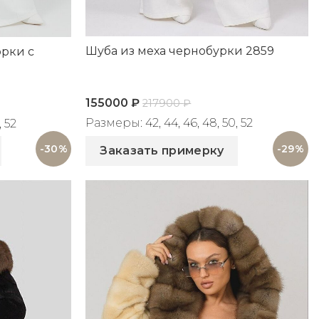
Шуба из меха чернобурки 2859
орки с
155000
₽
217900
₽
Размеры: 42, 44, 46, 48, 50, 52
 52
Артикул: 2859
-30%
-29%
Заказать примерку