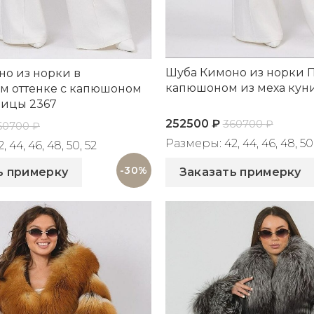
Шуба Кимоно из норки П
о из норки в
капюшоном из меха кун
м оттенке с капюшоном
ницы 2367
252500
₽
360700
₽
60700
₽
Размеры: 42, 44, 46, 48, 50,
 44, 46, 48, 50, 52
Артикул: 2452
367
-30%
ь примерку
Заказать примерку