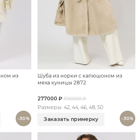
оном из
Шуба из норки с капюшоном из
меха куницы 2872
277000
₽
396000
₽
Размеры: 42, 44, 46, 48, 50
Артикул: 2872
-30%
-30%
Заказать примерку