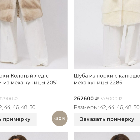
рки Колотый лед с
Шуба из норки с капюш
 из меха куницы 2051
меха куницы 2285
262600
₽
32900
₽
375000
₽
 44, 46, 48, 50
Размеры: 42, 44, 46, 48, 50
51
Артикул: 2285
-30%
ь примерку
Заказать примерку