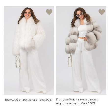
Полушубок из меха лисы с
Полушубок из меха енота 2067
воротником стойка 2383