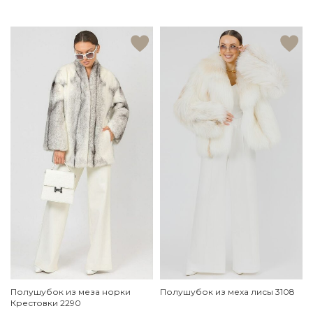
Полушубок из меза норки
Полушубок из меха лисы 3108
Крестовки 2290