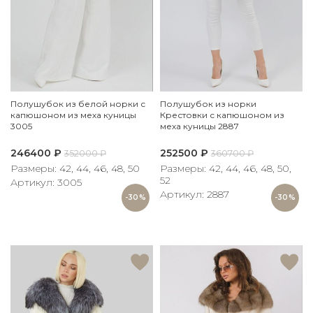
Полушубок из белой норки с
Полушубок из норки
капюшоном из меха куницы
Крестовки с капюшоном из
3005
меха куницы 2887
246400
₽
252500
₽
352000
₽
360700
₽
Размеры: 42, 44, 46, 48, 50
Размеры: 42, 44, 46, 48, 50,
52
Артикул: 3005
Артикул: 2887
-30%
-30%