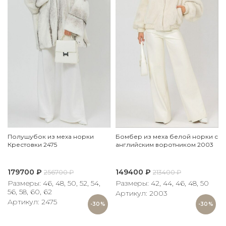
Полушубок из меха норки
Бомбер из меха белой норки с
Крестовки 2475
английским воротником 2003
179700
₽
149400
₽
256700
₽
213400
₽
Размеры: 46, 48, 50, 52, 54,
Размеры: 42, 44, 46, 48, 50
56, 58, 60, 62
Артикул: 2003
Артикул: 2475
-30%
-30%