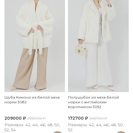
Шуба Кимоно из белой меха
Полушубок из меха белой
норки 3082
норки с английским
воротником 3052
209000
₽
172700
₽
299000
₽
246700
₽
Размеры: 42, 44, 46, 48, 50,
Размеры: 42, 44, 46, 48, 50,
52, 54
52