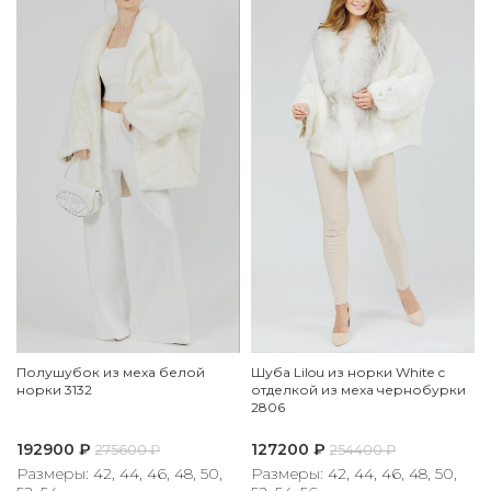
Полушубок из меха белой
Шуба Lilou из норки White с
норки 3132
отделкой из меха чернобурки
2806
192900
₽
127200
₽
275600
₽
254400
₽
Размеры: 42, 44, 46, 48, 50,
Размеры: 42, 44, 46, 48, 50,