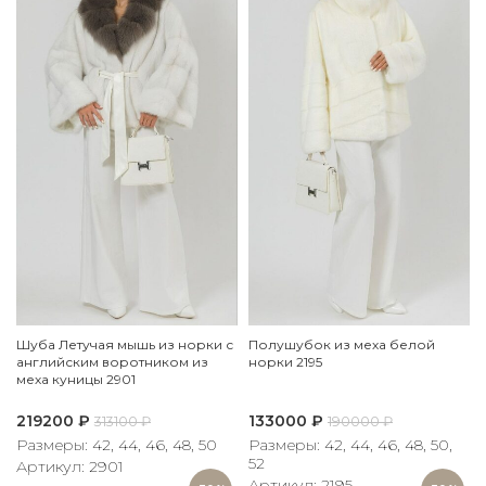
Шуба Летучая мышь из норки с
Полушубок из меха белой
английским воротником из
норки 2195
меха куницы 2901
219200
₽
133000
₽
313100
₽
190000
₽
Размеры: 42, 44, 46, 48, 50
Размеры: 42, 44, 46, 48, 50,
52
Артикул: 2901
Артикул: 2195