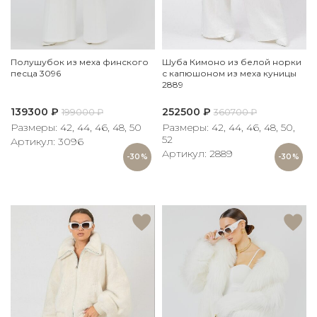
Полушубок из меха финского
Шуба Кимоно из белой норки
песца 3096
с капюшоном из меха куницы
2889
139300
₽
252500
₽
199000
₽
360700
₽
Размеры: 42, 44, 46, 48, 50
Размеры: 42, 44, 46, 48, 50,
52
Артикул: 3096
Артикул: 2889
-30%
-30%