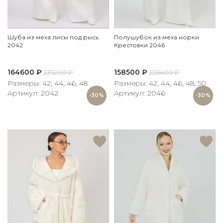
Шуба из меха лисы под рысь
Полушубок из меха норки
2042
Крестовки 2046
164600
₽
158500
₽
235200
₽
226400
₽
Размеры: 42, 44, 46, 48
Размеры: 42, 44, 46, 48, 50
Артикул: 2042
Артикул: 2046
-30%
-30%