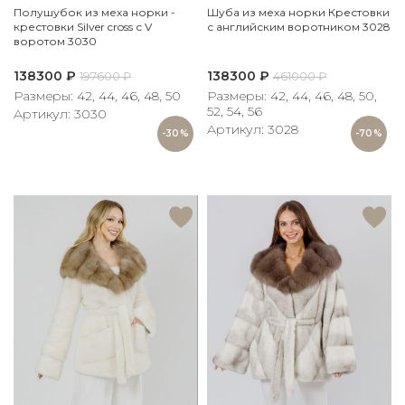
Полушубок из меха норки -
Шуба из меха норки Крестовки
крестовки Silver cross с V
с английским воротником 3028
воротом 3030
138300
₽
138300
₽
197600
₽
461000
₽
Размеры: 42, 44, 46, 48, 50
Размеры: 42, 44, 46, 48, 50,
52, 54, 56
Артикул: 3030
Артикул: 3028
-30%
-70%