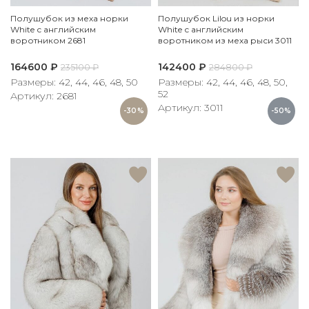
Полушубок из меха норки
Полушубок Lilou из норки
White с английским
White с английским
воротником 2681
воротником из меха рыси 3011
164600
₽
142400
₽
235100
₽
284800
₽
Размеры: 42, 44, 46, 48, 50
Размеры: 42, 44, 46, 48, 50,
52
Артикул: 2681
Артикул: 3011
-30%
-50%