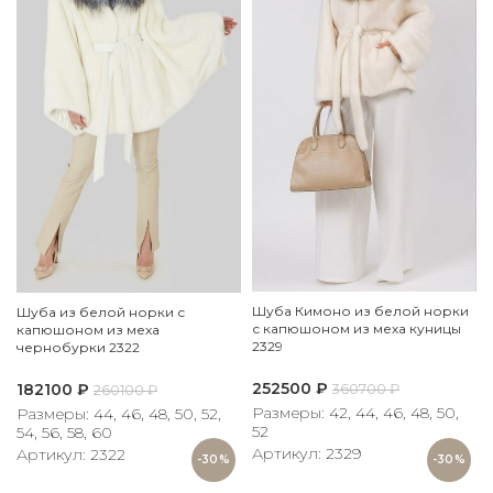
Шуба Кимоно из белой норки
Шуба из белой норки с
с капюшоном из меха куницы
капюшоном из меха
2329
чернобурки 2322
252500
₽
182100
₽
360700
₽
260100
₽
Размеры: 42, 44, 46, 48, 50,
Размеры: 44, 46, 48, 50, 52,
52
54, 56, 58, 60
Артикул: 2329
Артикул: 2322
-30%
-30%