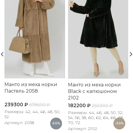
Манто из меха норки
Манто из меха норки
Пастель 2058
Black с капюшоном
2102
239300
₽
478600
₽
182200
₽
260300
₽
Размеры: 42, 44, 46, 48, 50,
Размеры: 44, 46, 48, 50, 52,
52
54, 56, 58, 60, 62, 64, 66, 68,
70, 72
Артикул: 2058
-50%
-30%
Артикул: 2102